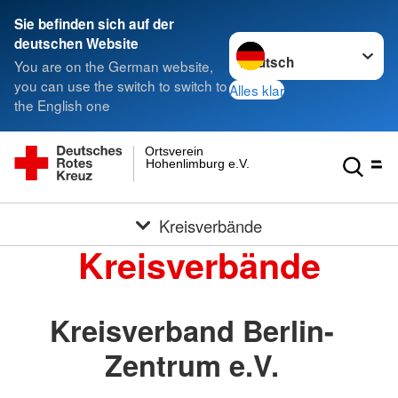
Sie befinden sich auf der
Sprache wechseln zu
deutschen Website
You are on the German website,
you can use the switch to switch to
Alles klar
the English one
Ortsverein
Hohenlimburg e.V.
Kreisverbände
Kreisverbände
Kreisverband Berlin-
Zentrum e.V.