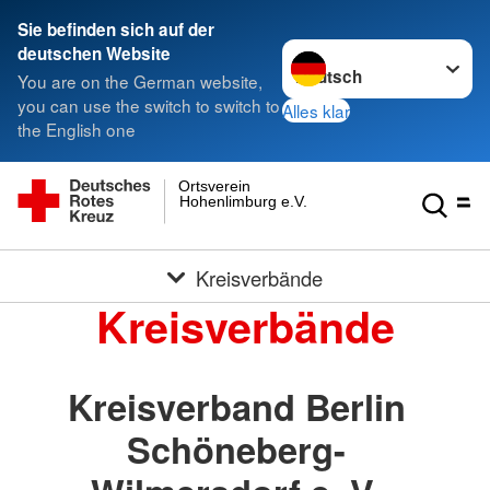
Sie befinden sich auf der
Sprache wechseln zu
deutschen Website
You are on the German website,
you can use the switch to switch to
Alles klar
the English one
Ortsverein
Hohenlimburg e.V.
Kreisverbände
Kreisverbände
Kreisverband Berlin
Schöneberg-