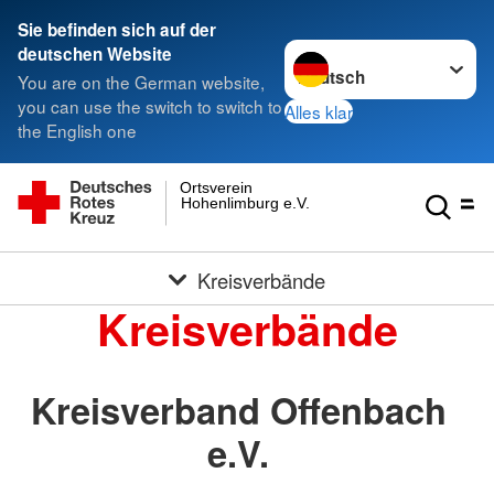
Sie befinden sich auf der
Sprache wechseln zu
deutschen Website
You are on the German website,
you can use the switch to switch to
Alles klar
the English one
Ortsverein
Hohenlimburg e.V.
Kreisverbände
Kreisverbände
Kreisverband Offenbach
e.V.