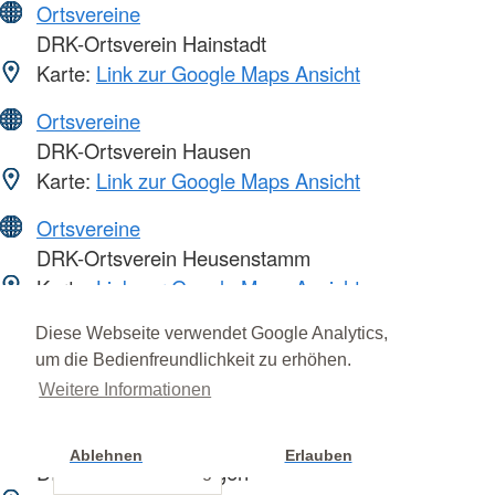
Ortsvereine
DRK-Ortsverein Hainstadt
Karte:
Link zur Google Maps Ansicht
Ortsvereine
DRK-Ortsverein Hausen
Karte:
Link zur Google Maps Ansicht
Ortsvereine
DRK-Ortsverein Heusenstamm
Karte:
Link zur Google Maps Ansicht
Ortsvereine
Diese Webseite verwendet Google Analytics,
um die Bedienfreundlichkeit zu erhöhen.
DRK-Ortsverein Klein-Krotzenburg
Karte:
Link zur Google Maps Ansicht
Weitere Informationen
Ortsvereine
Ablehnen
Erlauben
DRK-Ortsverein Langen
Cookie Einstellung