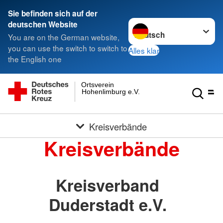
Sie befinden sich auf der
Sprache wechseln zu
deutschen Website
You are on the German website,
you can use the switch to switch to
Alles klar
the English one
Ortsverein
Hohenlimburg e.V.
Kreisverbände
Kreisverbände
Kreisverband
Duderstadt e.V.