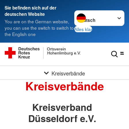
Sie befinden sich auf der
Sprache wechseln zu
deutschen Website
You are on the German website,
you can use the switch to switch to
Alles klar
the English one
Ortsverein
Hohenlimburg e.V.
Kreisverbände
Kreisverbände
Kreisverband
Düsseldorf e.V.