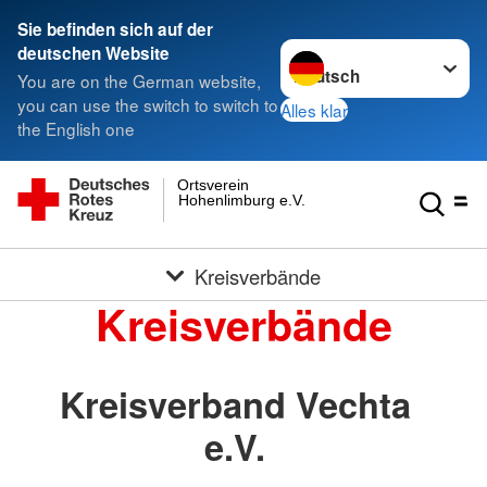
Sie befinden sich auf der
Sprache wechseln zu
deutschen Website
You are on the German website,
you can use the switch to switch to
Alles klar
the English one
Ortsverein
Hohenlimburg e.V.
Kreisverbände
Kreisverbände
Kreisverband Vechta
e.V.