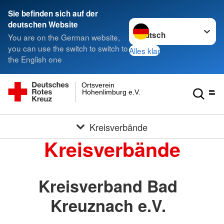
Sie befinden sich auf der
Sprache wechseln zu
deutschen Website
You are on the German website,
you can use the switch to switch to
Alles klar
the English one
Ortsverein
Hohenlimburg e.V.
Kreisverbände
Kreisverbände
Kreisverband Bad
Kreuznach e.V.