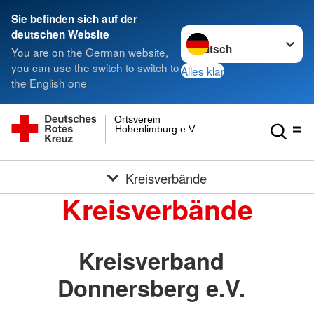
Sie befinden sich auf der
Sprache wechseln zu
deutschen Website
You are on the German website,
you can use the switch to switch to
Alles klar
the English one
Ortsverein
Hohenlimburg e.V.
Kreisverbände
Kreisverbände
Kreisverband
Donnersberg e.V.