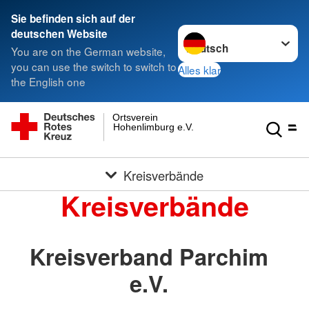
Sie befinden sich auf der
Sprache wechseln zu
deutschen Website
You are on the German website,
you can use the switch to switch to
Alles klar
the English one
Ortsverein
Hohenlimburg e.V.
Kreisverbände
Kreisverbände
Kreisverband Parchim
e.V.