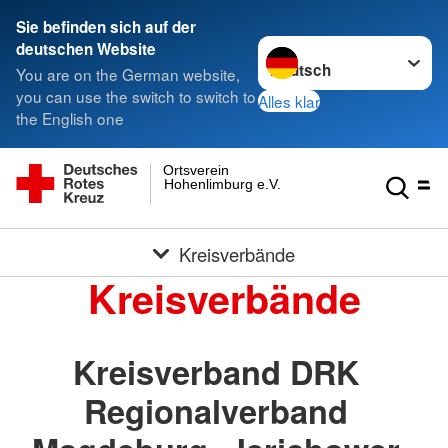
Sie befinden sich auf der
Sprache wechseln zu
deutschen Website
You are on the German website,
you can use the switch to switch to
Alles klar
the English one
Ortsverein
Hohenlimburg e.V.
Kreisverbände
Kreisverbände
Kreisverband DRK
Regionalverband