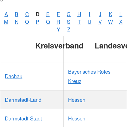
A
B
C
D
E
F
G
H
I
J
K
L
M
N
O
P
Q
R
S
T
U
V
W
X
Y
Z
Kreisverband
Landesv
Bayerisches Rotes
Dachau
Kreuz
Darmstadt-Land
Hessen
Darmstadt-Stadt
Hessen