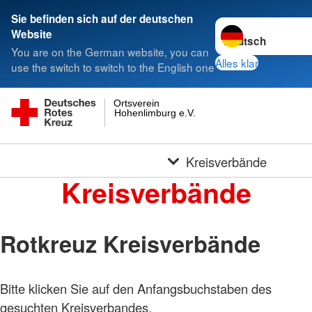
Sie befinden sich auf der deutschen
Sprache wechseln 
Website
You are on the German website, you can
Alles klar
use the switch to switch to the English one
Ortsverein
Hohenlimburg e.V.
Kreisverbände
Kreisverbände
Rotkreuz Kreisverbände
Bitte klicken Sie auf den Anfangsbuchstaben des
gesuchten Kreisverbandes.