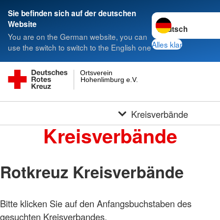
Sie befinden sich auf der deutschen
Sprache wechseln 
Website
You are on the German website, you can
Alles klar
use the switch to switch to the English one
Ortsverein
Hohenlimburg e.V.
Kreisverbände
Kreisverbände
Rotkreuz Kreisverbände
Bitte klicken Sie auf den Anfangsbuchstaben des
gesuchten Kreisverbandes.