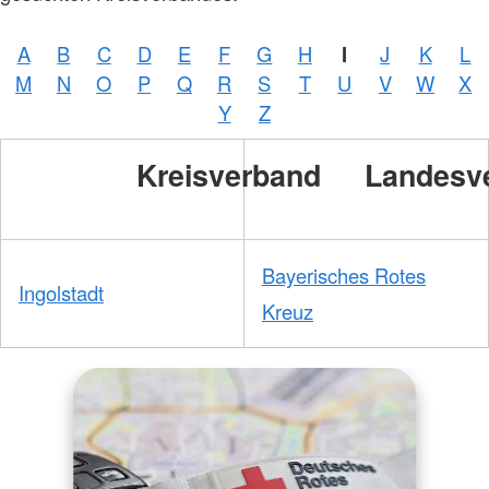
A
B
C
D
E
F
G
H
I
J
K
L
M
N
O
P
Q
R
S
T
U
V
W
X
Y
Z
Kreisverband
Landesv
Bayerisches Rotes
Ingolstadt
Kreuz