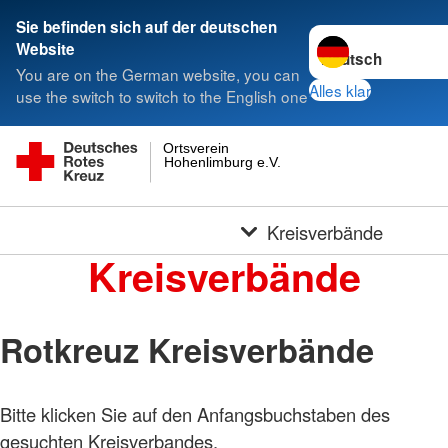
Sie befinden sich auf der deutschen
Sprache wechseln 
Website
You are on the German website, you can
Alles klar
use the switch to switch to the English one
Ortsverein
Hohenlimburg e.V.
Kreisverbände
Kreisverbände
Rotkreuz Kreisverbände
Bitte klicken Sie auf den Anfangsbuchstaben des
gesuchten Kreisverbandes.