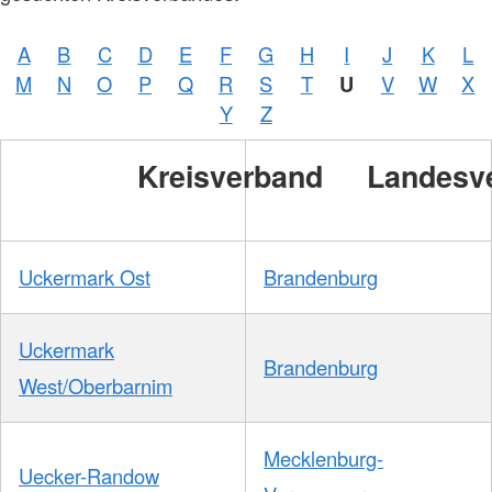
A
B
C
D
E
F
G
H
I
J
K
L
M
N
O
P
Q
R
S
T
U
V
W
X
Y
Z
Kreisverband
Landesv
Uckermark Ost
Brandenburg
Uckermark
Brandenburg
West/Oberbarnim
Mecklenburg-
Uecker-Randow