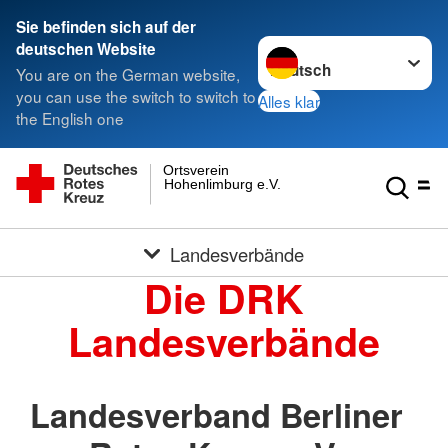
Sie befinden sich auf der
Sprache wechseln zu
deutschen Website
You are on the German website,
you can use the switch to switch to
Alles klar
the English one
Ortsverein
Hohenlimburg e.V.
Landesverbände
Die DRK
Landesverbände
Landesverband Berliner