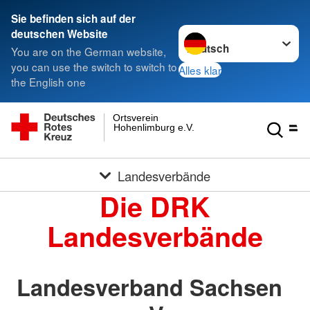
Sie befinden sich auf der
Sprache wechseln zu
deutschen Website
You are on the German website,
you can use the switch to switch to
Alles klar
the English one
Ortsverein
Hohenlimburg e.V.
Landesverbände
Die DRK
Landesverbände
Landesverband Sachsen