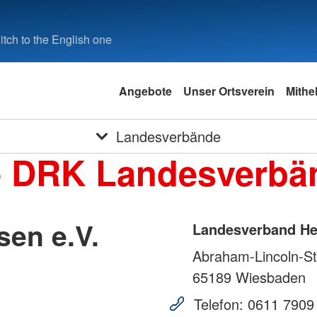
tch to the English one
Angebote
Unser Ortsverein
Mithe
Landesverbände
e DRK Landesverbä
en e.V.
Landesverband He
Abraham-Lincoln-St
65189
Wiesbaden
Telefon:
0611 7909