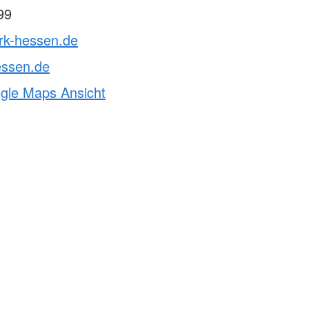
99
drk-hessen.de
essen.de
ogle Maps Ansicht