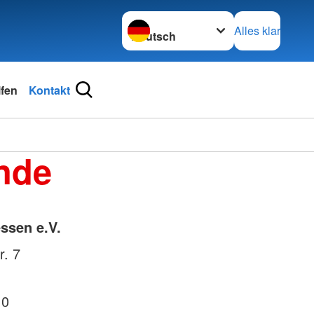
Sprache wechseln zu
Alles klar
lfen
Kontakt
nde
ssen e.V.
r. 7
 0