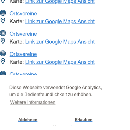
Karte:
Link zur Google Maps Ansicht
Ortsvereine
Karte:
Link zur Google Maps Ansicht
Ortsvereine
Karte:
Link zur Google Maps Ansicht
Ortsvereine
Karte:
Link zur Google Maps Ansicht
Ortsvereine
Karte:
Link zur Google Maps Ansicht
Diese Webseite verwendet Google Analytics,
Ortsvereine
um die Bedienfreundlichkeit zu erhöhen.
Karte:
Link zur Google Maps Ansicht
Weitere Informationen
Ortsvereine
Ablehnen
Erlauben
Karte:
Link zur Google Maps Ansicht
Cookie Einstellung