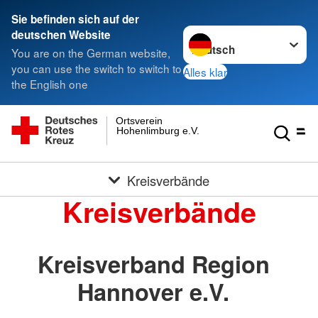
Sie befinden sich auf der
Sprache wechseln zu
deutschen Website
You are on the German website,
you can use the switch to switch to
Alles klar
the English one
Ortsverein
Hohenlimburg e.V.
Kreisverbände
Kreisverbände
Kreisverband Region
Hannover e.V.