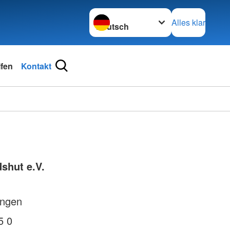
Sprache wechseln zu
Alles klar
lfen
Kontakt
shut e.V.
engen
5 0