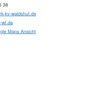
5 38
rk-kv-waldshut.de
-wt.de
ogle Maps Ansicht