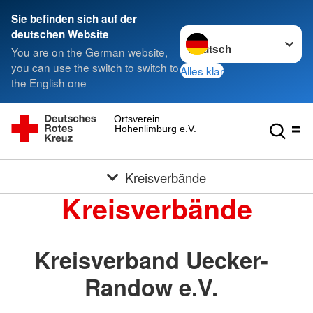
Sie befinden sich auf der
Sprache wechseln zu
deutschen Website
You are on the German website,
you can use the switch to switch to
Alles klar
the English one
Ortsverein
Hohenlimburg e.V.
Kreisverbände
Kreisverbände
Kreisverband Uecker-
Randow e.V.