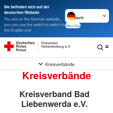
Sie befinden sich auf der
Sprache wechseln zu
deutschen Website
You are on the German website,
you can use the switch to switch to
Alles klar
the English one
Ortsverein
Hohenlimburg e.V.
Kreisverbände
Kreisverbände
Kreisverband Bad
Liebenwerda e.V.