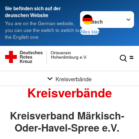
Sie befinden sich auf der
Sprache wechseln zu
deutschen Website
You are on the German website,
you can use the switch to switch to
Alles klar
the English one
Ortsverein
Hohenlimburg e.V.
Kreisverbände
Kreisverbände
Kreisverband Märkisch-
Oder-Havel-Spree e.V.