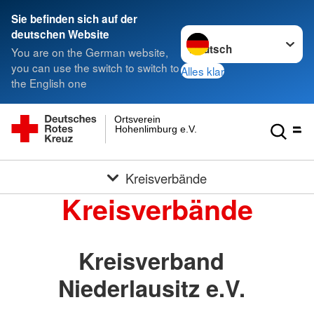
Sie befinden sich auf der
Sprache wechseln zu
deutschen Website
You are on the German website,
you can use the switch to switch to
Alles klar
the English one
Ortsverein
Hohenlimburg e.V.
Kreisverbände
Kreisverbände
Kreisverband
Niederlausitz e.V.