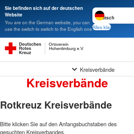
Sie befinden sich auf der deutschen
Sprache wechseln 
Website
You are on the German website, you can
Alles klar
use the switch to switch to the English one
Ortsverein
Hohenlimburg e.V.
Kreisverbände
Kreisverbände
Rotkreuz Kreisverbände
Bitte klicken Sie auf den Anfangsbuchstaben des
gesuchten Kreisverbandes.