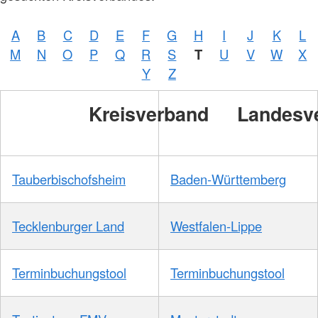
A
B
C
D
E
F
G
H
I
J
K
L
M
N
O
P
Q
R
S
T
U
V
W
X
Y
Z
Kreisverband
Landesv
Tauberbischofsheim
Baden-Württemberg
Tecklenburger Land
Westfalen-Lippe
Terminbuchungstool
Terminbuchungstool