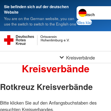
Sie befinden sich auf der deutschen
Sprache wechseln 
Website
You are on the German website, you can
Alles klar
use the switch to switch to the English one
Ortsverein
Hohenlimburg e.V.
Kreisverbände
Kreisverbände
Rotkreuz Kreisverbände
Bitte klicken Sie auf den Anfangsbuchstaben des
gesuchten Kreisverbandes.