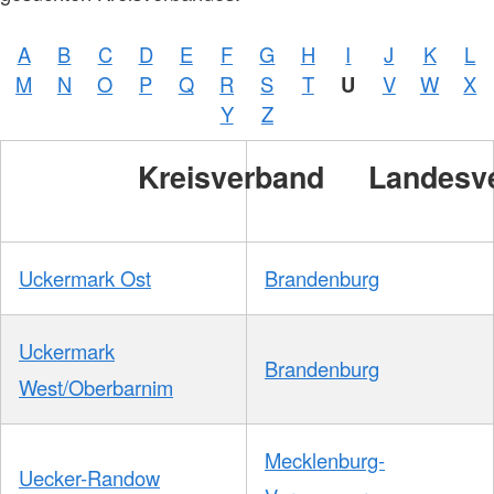
A
B
C
D
E
F
G
H
I
J
K
L
M
N
O
P
Q
R
S
T
U
V
W
X
Y
Z
Kreisverband
Landesv
Uckermark Ost
Brandenburg
Uckermark
Brandenburg
West/Oberbarnim
Mecklenburg-
Uecker-Randow