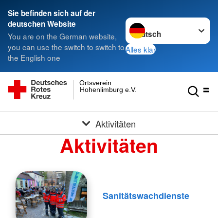
Sie befinden sich auf der
Sprache wechseln zu
deutschen Website
You are on the German website,
you can use the switch to switch to
Alles klar
the English one
Ortsverein
Hohenlimburg e.V.
Aktivitäten
Aktivitäten
Sanitätswachdienste