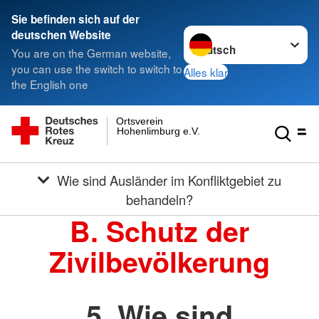
Sie befinden sich auf der
Sprache wechseln zu
deutschen Website
You are on the German website,
you can use the switch to switch to
Alles klar
the English one
Ortsverein
Hohenlimburg e.V.
Wie sind Ausländer im Konfliktgebiet zu
behandeln?
B. Schutz der
Zivilbevölkerung
5. Wie sind